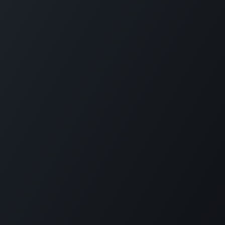
M
I
ATU
Jean Lissar karrika, 8 - 64240 HAZPARNE
mail : matiu@miatu.eus
tel : 06 99 83 93 58