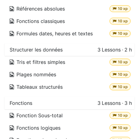
Références absolues
10 xp
Fonctions classiques
10 xp
Formules dates, heures et textes
10 xp
Structurer les données
3
Lessons
·
2 h
Tris et filtres simples
10 xp
Plages nommées
10 xp
Tableaux structurés
10 xp
Fonctions
3
Lessons
·
3 h
Fonction Sous-total
10 xp
Fonctions logiques
10 xp