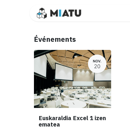
Se rendre au contenu
Formations
C
Événements
NOV.
20
Euskaraldia Excel 1 izen
ematea