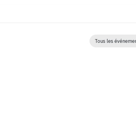
ontact
Outils à télécharger
Assistance/Réclamation
Tous les événeme